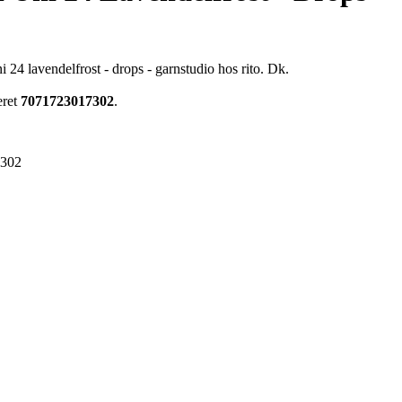
24 lavendelfrost - drops - garnstudio hos rito. Dk.
eret
7071723017302
.
7302