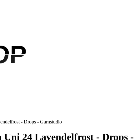
OP
OP
ndelfrost - Drops - Garnstudio
Uni 24 Lavendelfrost - Drops -