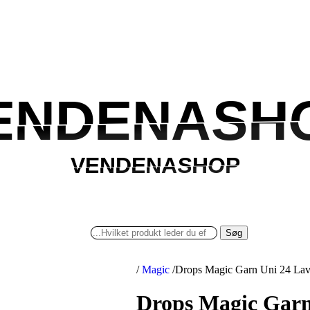
ENDENASH
ENDENASH
VENDENASHOP
VENDENASHOP
Søg
/
Magic
/
Drops Magic Garn Uni 24 Lave
Drops Magic Garn 