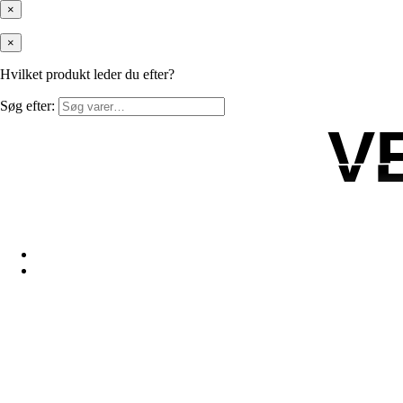
×
×
Hvilket produkt leder du efter?
Søg efter:
V
V