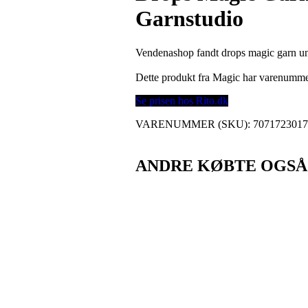
Garnstudio
Vendenashop fandt drops magic garn uni 
Dette produkt fra Magic har varenumm
Se prisen hos Rito.dk
VARENUMMER (SKU):
707172301
ANDRE KØBTE OGSÅ