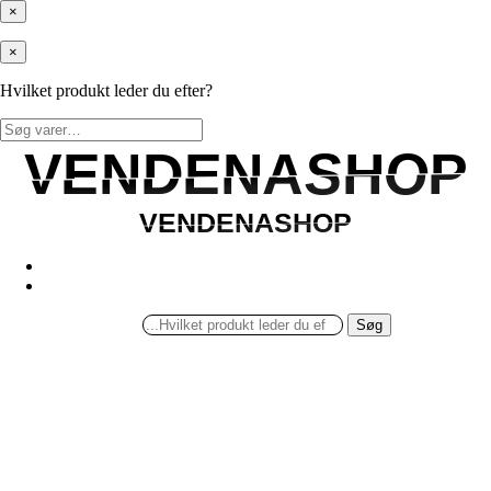
×
×
Hvilket produkt leder du efter?
Søg
efter:
VENDENASHOP
VENDENASHOP
VENDENASHOP
VENDENASHOP
Søg