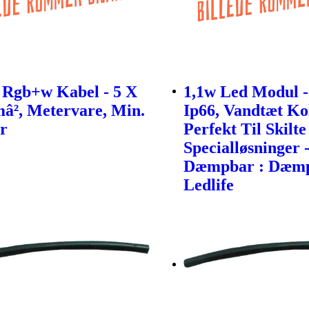
 Rgb+w Kabel - 5 X
1,1w Led Modul -
â², Metervare, Min.
Ip66, Vandtæt Ko
r
Perfekt Til Skilt
Specialløsninger 
Dæmpbar : Dæmp
Ledlife