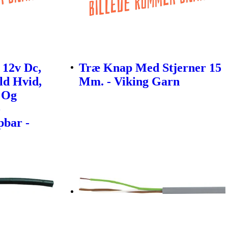
 12v Dc,
Træ Knap Med Stjerner 15
ld Hvid,
Mm. - Viking Garn
e Og
-
bar -