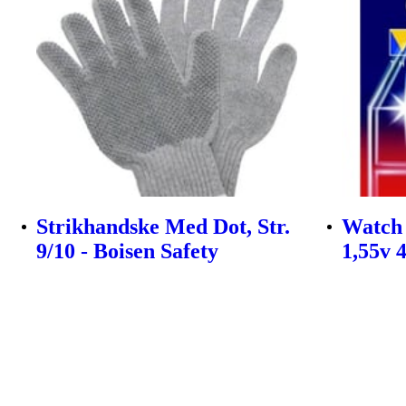
Strikhandske Med Dot, Str.
Watch 
9/10 - Boisen Safety
1,55v 