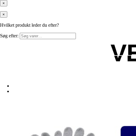
×
×
Hvilket produkt leder du efter?
Søg efter:
V
V