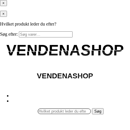
×
×
Hvilket produkt leder du efter?
Søg efter:
VENDENASHOP
VENDENASHOP
VENDENASHOP
VENDENASHOP
Søg