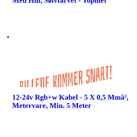
Med Hul, Sølvfarvet - Topmet
12-24v Rgb+w Kabel - 5 X 0,5 Mmâ²,
Metervare, Min. 5 Meter