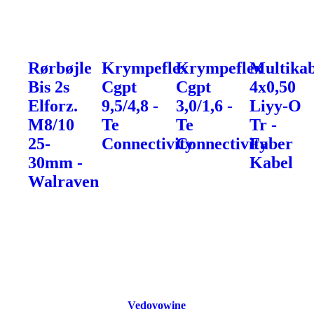
Rørbøjle
Krympeflex
Krympeflex
Multikab
Bis 2s
Cgpt
Cgpt
4x0,50
Elforz.
9,5/4,8 -
3,0/1,6 -
Liyy-O
M8/10
Te
Te
Tr -
25-
Connectivity
Connectivity
Faber
30mm -
Kabel
Walraven
Vedovowine