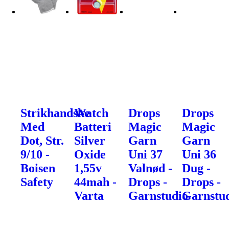
Strikhandske
Watch
Drops
Drops
Med
Batteri
Magic
Magic
Dot, Str.
Silver
Garn
Garn
9/10 -
Oxide
Uni 37
Uni 36
Boisen
1,55v
Valnød -
Dug -
Safety
44mah -
Drops -
Drops -
Varta
Garnstudio
Garnstu