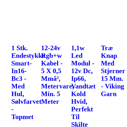
1 Stk.
12-24v
1,1w
Træ
Endestykke
Rgb+w
Led
Knap
Smart-
Kabel -
Modul -
Med
In16-
5 X 0,5
12v Dc,
Stjerner
Bc3 -
Mmâ²,
Ip66,
15 Mm.
Med
Metervare,
Vandtæt
- Viking
Hul,
Min. 5
Kold
Garn
Sølvfarvet
Meter
Hvid,
-
Perfekt
Topmet
Til
Skilte