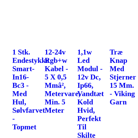
1 Stk.
12-24v
1,1w
Træ
Endestykke
Rgb+w
Led
Knap
Smart-
Kabel -
Modul -
Med
In16-
5 X 0,5
12v Dc,
Stjerner
Bc3 -
Mmâ²,
Ip66,
15 Mm.
Med
Metervare,
Vandtæt
- Viking
Hul,
Min. 5
Kold
Garn
Sølvfarvet
Meter
Hvid,
-
Perfekt
Topmet
Til
Skilte