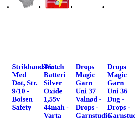
Strikhandske
Watch
Drops
Drops
Med
Batteri
Magic
Magic
Dot, Str.
Silver
Garn
Garn
9/10 -
Oxide
Uni 37
Uni 36
Boisen
1,55v
Valnød -
Dug -
Safety
44mah -
Drops -
Drops -
Varta
Garnstudio
Garnstu