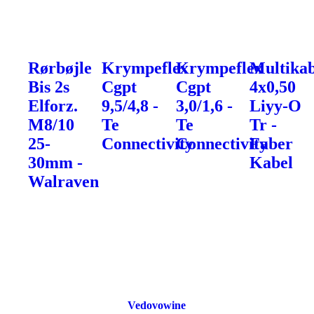
Rørbøjle
Krympeflex
Krympeflex
Multikab
Bis 2s
Cgpt
Cgpt
4x0,50
Elforz.
9,5/4,8 -
3,0/1,6 -
Liyy-O
M8/10
Te
Te
Tr -
25-
Connectivity
Connectivity
Faber
30mm -
Kabel
Walraven
Vedovowine