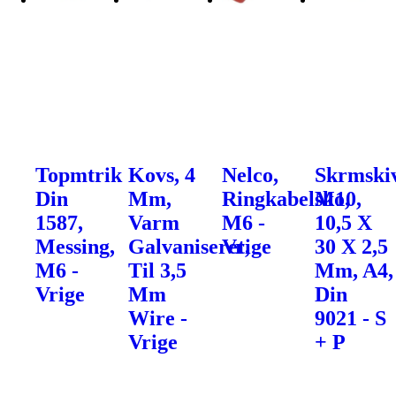
Topmtrik
Kovs, 4
Nelco,
Skrmski
Din
Mm,
Ringkabelsko,
M10,
1587,
Varm
M6 -
10,5 X
Messing,
Galvaniseret,
Vrige
30 X 2,5
M6 -
Til 3,5
Mm, A4,
Vrige
Mm
Din
Wire -
9021 - S
Vrige
+ P