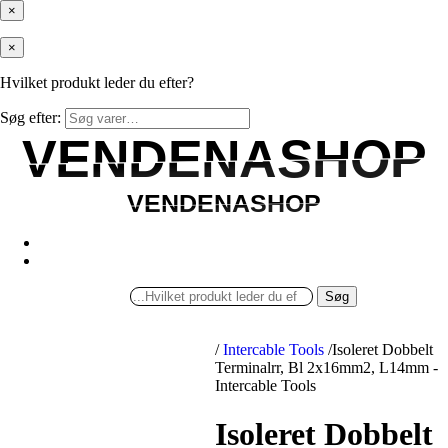
×
×
Hvilket produkt leder du efter?
Søg efter:
VENDENASHOP
VENDENASHOP
VENDENASHOP
VENDENASHOP
Søg
/
Intercable Tools
/
Isoleret Dobbelt
Terminalrr, Bl 2x16mm2, L14mm -
Intercable Tools
Isoleret Dobbelt