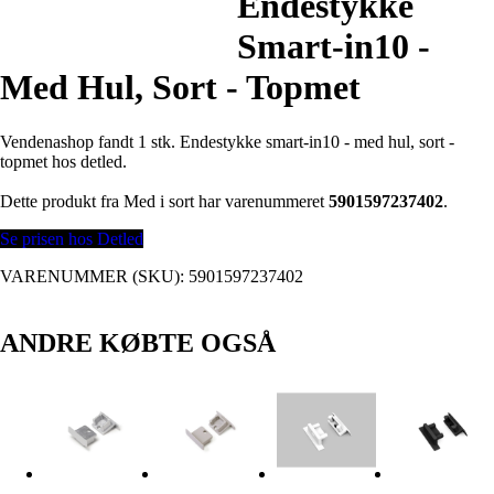
Endestykke
Smart-in10 -
Med Hul, Sort - Topmet
Vendenashop fandt 1 stk. Endestykke smart-in10 - med hul, sort -
topmet hos detled.
Dette produkt fra Med i sort har varenummeret
5901597237402
.
Se prisen hos Detled
VARENUMMER (SKU):
5901597237402
ANDRE KØBTE OGSÅ