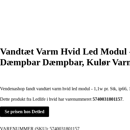
Vandtæt Varm Hvid Led Modul - 1,
Dæmpbar Dæmpbar, Kulør Varm 
Vendenashop fandt vandtæt varm hvid led modul - 1,1w pr. Stk, ip66, 12
Dette produkt fra Ledlife i hvid har varenummeret
5740031801157
.
Se prisen hos Detled
VARENUMMER (SKU):
5740031801157