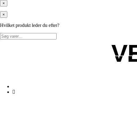
×
×
Hvilket produkt leder du efter?
Søg
efter:
V
V