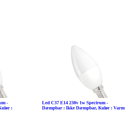
um -
Led C37 E14 230v 1w Spectrum -
ulør :
Dæmpbar : Ikke Dæmpbar, Kulør : Varm