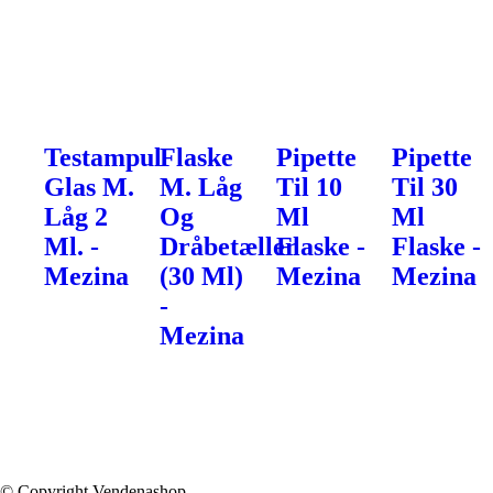
Testampul
Flaske
Pipette
Pipette
Glas M.
M. Låg
Til 10
Til 30
Låg 2
Og
Ml
Ml
Ml. -
Dråbetæller
Flaske -
Flaske -
Mezina
(30 Ml)
Mezina
Mezina
-
Mezina
© Copyright Vendenashop