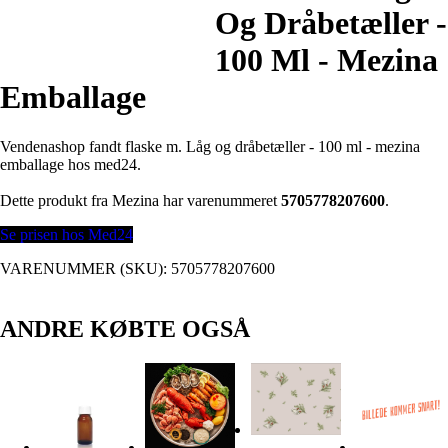
Og Dråbetæller -
100 Ml - Mezina
Emballage
Vendenashop fandt flaske m. Låg og dråbetæller - 100 ml - mezina
emballage hos med24.
Dette produkt fra Mezina har varenummeret
5705778207600
.
Se prisen hos Med24
VARENUMMER (SKU):
5705778207600
ANDRE KØBTE OGSÅ