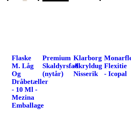
Flaske
Premium
Klarborg
Monarfl
M. Låg
Skaldyrsfad
Akryldug
Flexitie
Og
(nytår)
Nisserik
- Icopal
Dråbetæller
- 10 Ml -
Mezina
Emballage