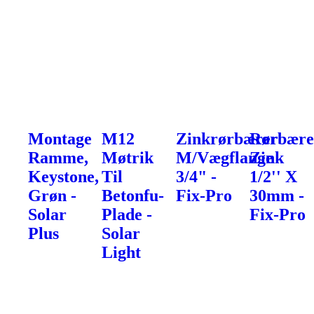
Montage
M12
Zinkrørbærer
Rørbære
Ramme,
Møtrik
M/Vægflange
Zink
Keystone,
Til
3/4" -
1/2'' X
Grøn -
Betonfu-
Fix-Pro
30mm -
Solar
Plade -
Fix-Pro
Plus
Solar
Light