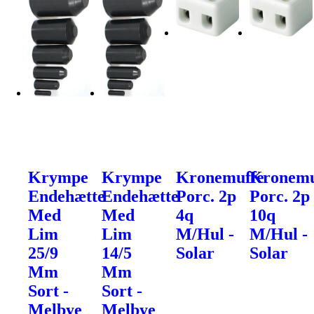
Krympe
Krympe
Kronemuffe
Kronemu
Endehætte
Endehætte
Porc. 2p
Porc. 2p
Med
Med
4q
10q
Lim
Lim
M/Hul -
M/Hul -
25/9
14/5
Solar
Solar
Mm
Mm
Sort -
Sort -
Melbye
Melbye