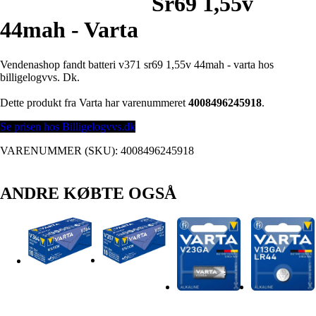
Sr69 1,55v
44mah - Varta
Vendenashop fandt batteri v371 sr69 1,55v 44mah - varta hos
billigelogvvs. Dk.
Dette produkt fra Varta har varenummeret
4008496245918
.
Se prisen hos Billigelogvvs.dk
VARENUMMER (SKU):
4008496245918
ANDRE KØBTE OGSÅ